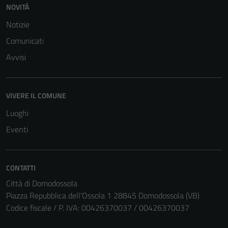
NOVITÀ
per il
funzionamento
Notizie
del sito e non
Comunicati
possono
Avvisi
essere
disabilitati.
Questi cookie
VIVERE IL COMUNE
non raccolgono
informazioni
Luoghi
personali.
Eventi
CONTATTI
Città di Domodossola
Piazza Repubblica dell'Ossola 1 28845 Domodossola (VB)
Codice fiscale / P. IVA: 00426370037 / 00426370037