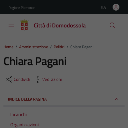
Vai ai contenuti
Vai al footer
ITA
Regione Piemonte
Lingua attiva:
Città di Domodossola
Home
/
Amministrazione
/
Politici
/
Chiara Pagani
Chiara Pagani
Condividi
Vedi azioni
INDICE DELLA PAGINA
Incarichi
Organizzazioni