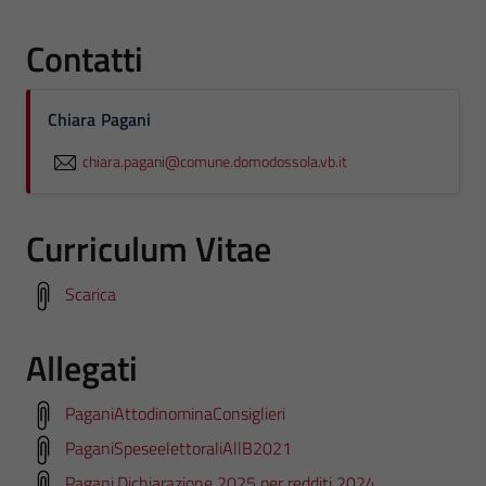
Contatti
Chiara Pagani
chiara.pagani@comune.domodossola.vb.it
Curriculum Vitae
Scarica
Allegati
PaganiAttodinominaConsiglieri
PaganiSpeseelettoraliAllB2021
Pagani.Dichiarazione 2025 per redditi 2024