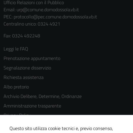
Ufficio Relazioni con il Pubblico
Email:
urp@comune.domodossola.vb.it
PEC:
protocollo@pec.comune.domodossola.vb.it
Centralino unico: 0324 4921
Fax: 0324 492248
Leggi le FAQ
Prenotazione appuntamento
Segnalazione disservizio
Richiesta assistenza
Albo pretorio
Archivio Delibere, Determine, Ordinanze
Amministrazione trasparente
Privacy Policy
Cookie Policy
Questo sito utilizza cookie tecnici e, previo consenso,