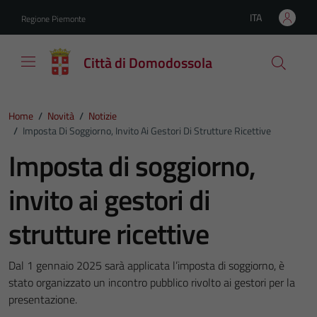
Vai ai contenuti
Vai al footer
ITA
Regione Piemonte
Lingua attiva:
Città di Domodossola
Home
/
Novità
/
Notizie
/
Imposta Di Soggiorno, Invito Ai Gestori Di Strutture Ricettive
Imposta di soggiorno,
invito ai gestori di
strutture ricettive
Dal 1 gennaio 2025 sarà applicata l’imposta di soggiorno, è
stato organizzato un incontro pubblico rivolto ai gestori per la
presentazione.