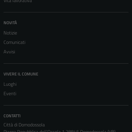
Vita lavorativa
NOVITÀ
Notizie
Comunicati
Avvisi
Tecnici
Questi cookie
VIVERE IL COMUNE
sono necessari
per il
Luoghi
funzionamento
Eventi
del sito e non
possono
essere
CONTATTI
disabilitati.
Questi cookie
Città di Domodossola
non raccolgono
Piazza Repubblica dell'Ossola 1 28845 Domodossola (VB)