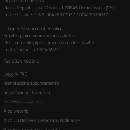
Città di Domodossola
Questi cookie
Piazza Repubblica dell'Ossola 1 28845 Domodossola (VB)
sono necessari
Codice fiscale / P. IVA: 00426370037 / 00426370037
per il
funzionamento
Ufficio Relazioni con il Pubblico
del sito e non
Email:
urp@comune.domodossola.vb.it
possono
PEC:
protocollo@pec.comune.domodossola.vb.it
essere
Centralino unico: 0324 4921
disabilitati.
Fax: 0324 492248
Questi cookie
non raccolgono
Leggi le FAQ
informazioni
personali.
Prenotazione appuntamento
Segnalazione disservizio
Richiesta assistenza
Albo pretorio
Archivio Delibere, Determine, Ordinanze
Amministrazione trasparente