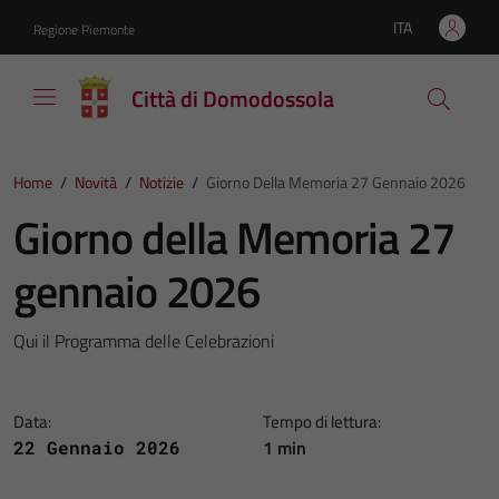
Vai ai contenuti
Vai al footer
ITA
Regione Piemonte
Lingua attiva:
Città di Domodossola
Home
/
Novità
/
Notizie
/
Giorno Della Memoria 27 Gennaio 2026
Giorno della Memoria 27
gennaio 2026
Qui il Programma delle Celebrazioni
Data:
Tempo di lettura:
1 min
22 Gennaio 2026