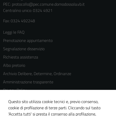
PEC:
protocollo@pec.comune.domodossola.vb.it
Centralino unico: 0324 4921
Fax: 0324 492248
Leggi le FAQ
Prenotazione appuntamento
Segnalazione disservizio
Richiesta assistenza
Albo pretorio
Archivio Delibere, Determine, Ordinanze
Amministrazione trasparente
Privacy Policy
Cookie Policy
Questo sito utilizza cookie tecnici e, previo consenso,
Note legali
cookie di profilazione di terze parti. Cliccando sul tasto
'Accetta tutti' si presta il consenso alla profilazione,
Dichiarazione di accessibilità