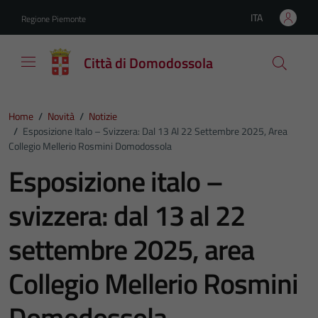
Vai ai contenuti
Vai al footer
ITA
Regione Piemonte
Lingua attiva:
Città di Domodossola
Home
/
Novità
/
Notizie
/
Esposizione Italo – Svizzera: Dal 13 Al 22 Settembre 2025, Area
Collegio Mellerio Rosmini Domodossola
Esposizione italo –
svizzera: dal 13 al 22
settembre 2025, area
Collegio Mellerio Rosmini
Domodossola