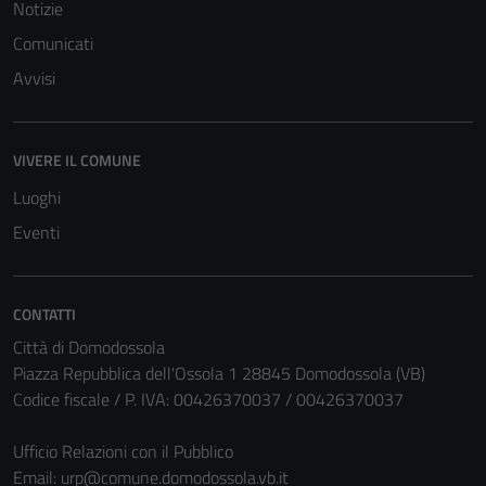
Notizie
Comunicati
Avvisi
VIVERE IL COMUNE
Tecnici
Questi cookie
Luoghi
sono necessari
Eventi
per il
funzionamento
del sito e non
CONTATTI
possono
Città di Domodossola
essere
Piazza Repubblica dell'Ossola 1 28845 Domodossola (VB)
disabilitati.
Codice fiscale / P. IVA: 00426370037 / 00426370037
Questi cookie
non raccolgono
Ufficio Relazioni con il Pubblico
informazioni
Email:
urp@comune.domodossola.vb.it
personali.