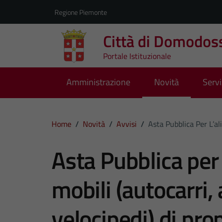
Vai ai contenuti
Vai al footer
Regione Piemonte
Città di Domodos
Portale Istituzionale
Amministrazione
Novità
Servi
Home
/
Novità
/
Avvisi
/
Asta Pubblica Per L’al
Asta Pubblica per 
mobili (autocarri,
velocipedi) di pr