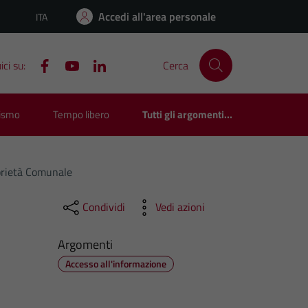
Accedi all'area personale
ITA
Lingua attiva:
ci su:
Cerca
rismo
Tempo libero
Tutti gli argomenti...
oprietà Comunale
Condividi
Vedi azioni
Argomenti
Accesso all'informazione