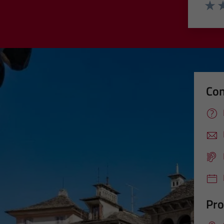
Valut
Va
Con
Pro