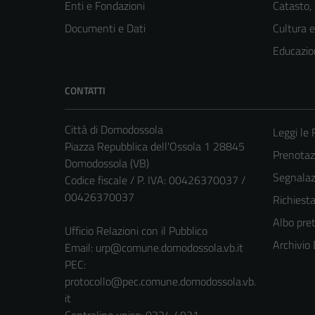
Enti e Fondazioni
Catasto,
Documenti e Dati
Cultura 
Educazio
CONTATTI
Città di Domodossola
Leggi le
Piazza Repubblica dell'Ossola 1 28845
Prenota
Domodossola (VB)
Segnalazi
Codice fiscale / P. IVA: 00426370037 /
00426370037
Richiest
Albo pret
Ufficio Relazioni con il Pubblico
Archivio
Email:
urp@comune.domodossola.vb.it
PEC:
protocollo@pec.comune.domodossola.vb.
it
Centralino unico: 0324 4921