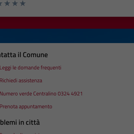
a 1 stelle su 5
luta 2 stelle su 5
Valuta 3 stelle su 5
Valuta 4 stelle su 5
Valuta 5 stelle su 5
tatta il Comune
Leggi le domande frequenti
Richiedi assistenza
Numero verde Centralino 0324 4921
Prenota appuntamento
blemi in città