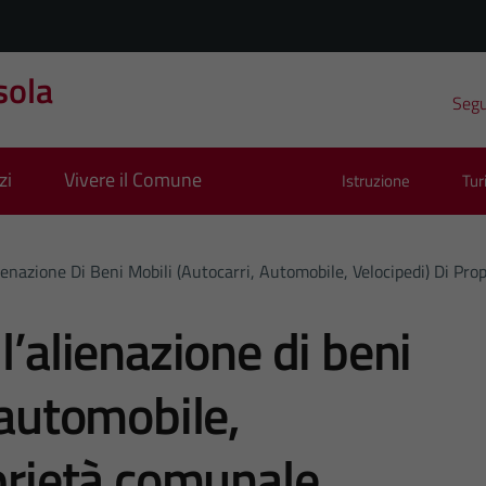
sola
Segui
zi
Vivere il Comune
Istruzione
Tu
ienazione Di Beni Mobili (autocarri, Automobile, Velocipedi) Di Pr
l’alienazione di beni
 automobile,
oprietà comunale