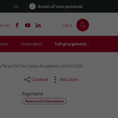
Accedi all'area personale
ITA
Lingua attiva:
ci su:
Cerca
rismo
Tempo libero
Tutti gli argomenti...
ella Terza Età Per L’anno Accademico 2025/2026
Condividi
Vedi azioni
Argomenti
Accesso all'informazione