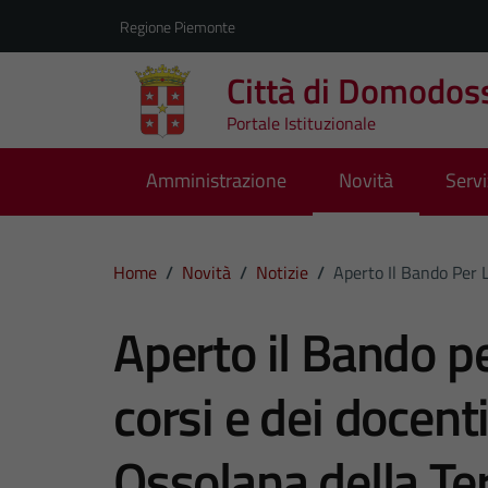
Vai ai contenuti
Vai al footer
Regione Piemonte
Città di Domodos
Portale Istituzionale
Amministrazione
Novità
Servi
Home
/
Novità
/
Notizie
/
Aperto Il Bando Per 
Aperto il Bando pe
corsi e dei docenti
Ossolana della Ter