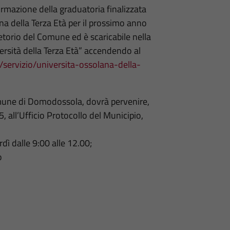
formazione della graduatoria finalizzata
na della Terza Età per il prossimo anno
torio del Comune ed è scaricabile nella
rsità della Terza Età” accendendo al
/servizio/universita-ossolana-della-
omune di Domodossola, dovrà pervenire,
, all’Ufficio Protocollo del Municipio,
dì dalle 9:00 alle 12.00;
o