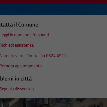
tatta il Comune
Leggi le domande frequenti
Richiedi assistenza
Numero verde Centralino 0324 4921
Prenota appuntamento
blemi in città
Segnala disservizio