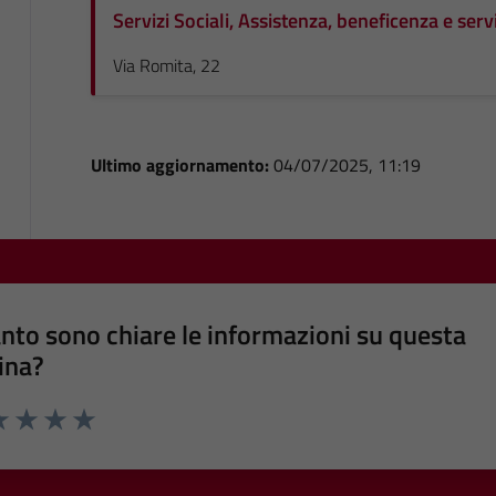
Servizi Sociali, Assistenza, beneficenza e serv
Via Romita, 22
Ultimo aggiornamento:
04/07/2025, 11:19
nto sono chiare le informazioni su questa
ina?
a 1 stelle su 5
luta 2 stelle su 5
Valuta 3 stelle su 5
Valuta 4 stelle su 5
Valuta 5 stelle su 5