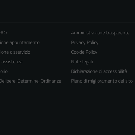
 FAQ
Amministrazione trasparente
zione appuntamento
Privacy Policy
one disservizio
Cookie Policy
a assistenza
Note legali
orio
Dichiarazione di accessibilità
 Delibere, Determine, Ordinanze
Piano di miglioramento del sito
Tecnici
Questi cookie
sono necessari
per il
funzionamento
del sito e non