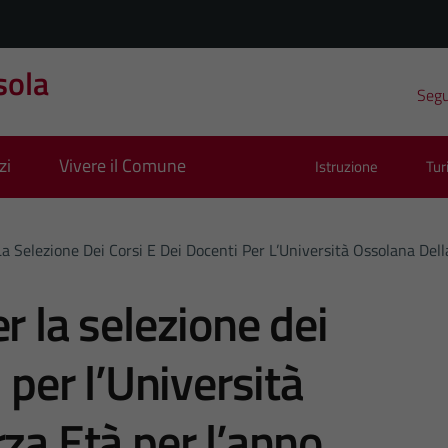
sola
Segui
zi
Vivere il Comune
Istruzione
Tu
La Selezione Dei Corsi E Dei Docenti Per L’Università Ossolana D
r la selezione dei
 per l’Università
za Età per l’anno