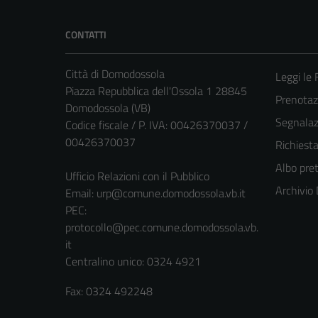
CONTATTI
Città di Domodossola
Leggi le
Piazza Repubblica dell'Ossola 1 28845
Prenota
Domodossola (VB)
Segnalazi
Codice fiscale / P. IVA: 00426370037 /
00426370037
Richiest
Albo pret
Ufficio Relazioni con il Pubblico
Archivio
Email:
urp@comune.domodossola.vb.it
PEC:
protocollo@pec.comune.domodossola.vb.
it
Centralino unico: 0324 4921
Fax: 0324 492248