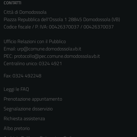
CONTATTI
Città di Domodossola
Piazza Repubblica dell'Ossola 1 28845 Domodossola (VB)
Codice fiscale / P. IVA: 00426370037 / 00426370037
Ufficio Relazioni con il Pubblico
Email:
urp@comune.domodossola.vb.it
PEC:
protocollo@pec.comune.domodossola.vb.it
Centralino unico: 0324 4921
Tecnici
Fax: 0324 492248
Questi cookie
sono necessari
Leggi le FAQ
per il
Prenotazione appuntamento
funzionamento
Segnalazione disservizio
del sito e non
possono
Richiesta assistenza
essere
Albo pretorio
disabilitati.