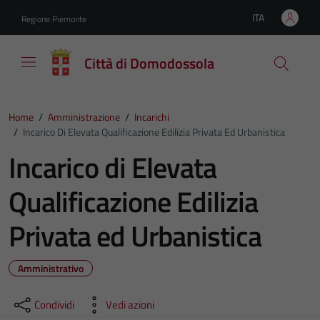
Vai ai contenuti
Vai al footer
ITA
Regione Piemonte
Lingua attiva:
Città di Domodossola
Home
/
Amministrazione
/
Incarichi
/
Incarico Di Elevata Qualificazione Edilizia Privata Ed Urbanistica
Incarico di Elevata
Qualificazione Edilizia
Privata ed Urbanistica
Amministrativo
Condividi
Vedi azioni