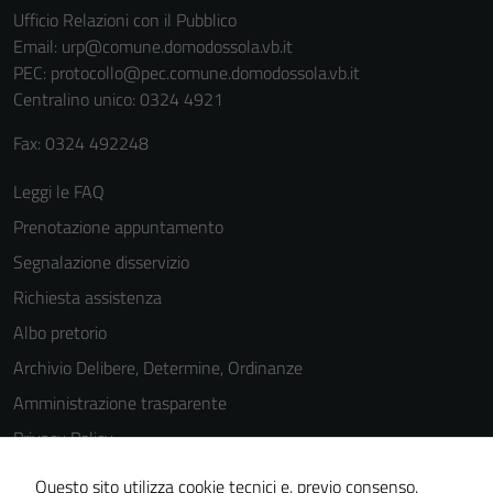
Ufficio Relazioni con il Pubblico
Email:
urp@comune.domodossola.vb.it
PEC:
protocollo@pec.comune.domodossola.vb.it
Centralino unico: 0324 4921
Fax: 0324 492248
Leggi le FAQ
Tecnici
Questi cookie
Prenotazione appuntamento
sono necessari
Segnalazione disservizio
per il
Richiesta assistenza
funzionamento
del sito e non
Albo pretorio
possono
Archivio Delibere, Determine, Ordinanze
essere
Amministrazione trasparente
disabilitati.
Questi cookie
Privacy Policy
non raccolgono
Cookie Policy
Questo sito utilizza cookie tecnici e, previo consenso,
informazioni