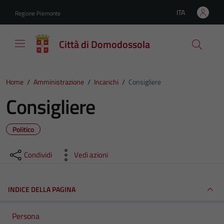
Vai ai contenuti
Vai al footer
ITA
Regione Piemonte
Lingua attiva:
Città di Domodossola
Home
/
Amministrazione
/
Incarichi
/
Consigliere
Consigliere
Politico
Condividi
Vedi azioni
INDICE DELLA PAGINA
Persona