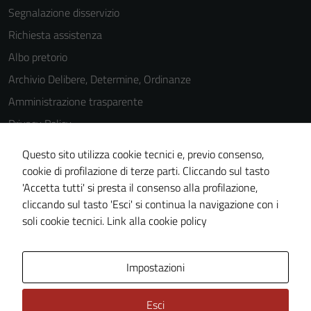
Segnalazione disservizio
Richiesta assistenza
Albo pretorio
Archivio Delibere, Determine, Ordinanze
Amministrazione trasparente
Privacy Policy
Cookie Policy
Questo sito utilizza cookie tecnici e, previo consenso,
Note legali
cookie di profilazione di terze parti. Cliccando sul tasto
'Accetta tutti' si presta il consenso alla profilazione,
Dichiarazione di accessibilità
cliccando sul tasto 'Esci' si continua la navigazione con i
Piano di miglioramento del sito
soli cookie tecnici.
Link alla cookie policy
Area Privata
Impostazioni
Esci