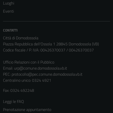
Luoghi
Eventi
Tecnici
Questi cookie
sono necessari
CONTATTI
per il
Città di Domodossola
funzionamento
Piazza Repubblica dell'Ossola 1 28845 Domodossola (VB)
del sito e non
Codice fiscale / P. IVA: 00426370037 / 00426370037
possono
essere
Ufficio Relazioni con il Pubblico
disabilitati.
Email:
urp@comune.domodossola.vb.it
Questi cookie
PEC:
protocollo@pec.comune.domodossola.vb.it
non raccolgono
Centralino unico: 0324 4921
informazioni
personali.
Fax: 0324 492248
Leggi le FAQ
Prenotazione appuntamento