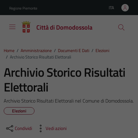
Vai ai contenuti
Vai al footer
ITA
Regione Piemonte
Lingua attiva:
Città di Domodossola
Home
/
Amministrazione
/
Documenti E Dati
/
Elezioni
/
Archivio Storico Risultati Elettorali
Archivio Storico Risultati
Elettorali
Archivio Storico Risultati Elettorali nel Comune di Domodossola.
Elezioni
Condividi
Vedi azioni