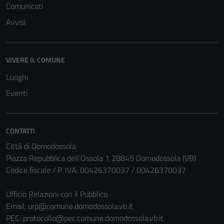
Comunicati
Avvisi
VIVERE IL COMUNE
Luoghi
Eventi
CONTATTI
Città di Domodossola
Piazza Repubblica dell'Ossola 1 28845 Domodossola (VB)
Codice fiscale / P. IVA: 00426370037 / 00426370037
Tecnici
Ufficio Relazioni con il Pubblico
Questi cookie
Email:
urp@comune.domodossola.vb.it
sono necessari
PEC:
protocollo@pec.comune.domodossola.vb.it
per il