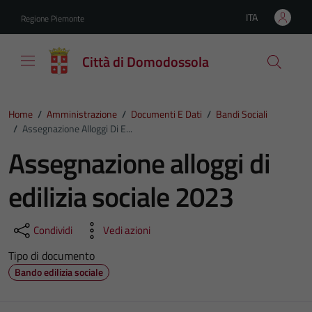
Vai ai contenuti
Vai al footer
ITA
Regione Piemonte
Lingua attiva:
Città di Domodossola
Home
/
Amministrazione
/
Documenti E Dati
/
Bandi Sociali
/
Assegnazione Alloggi Di E...
Assegnazione alloggi di
edilizia sociale 2023
Condividi
Vedi azioni
Tipo di documento
Bando edilizia sociale