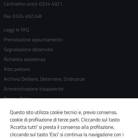
Centralino unico: 0324 4921
funzionamento
del sito e non
Fax: 0324 492248
possono
essere
Leggi le FAQ
disabilitati.
Prenotazione appuntamento
Questi cookie
non raccolgono
Segnalazione disservizio
informazioni
Richiesta assistenza
personali.
Albo pretorio
Archivio Delibere, Determine, Ordinanze
Amministrazione trasparente
Privacy Policy
Cookie Policy
Questo sito utilizza cookie tecnici e, previo consenso,
Note legali
cookie di profilazione di terze parti. Cliccando sul tasto
'Accetta tutti' si presta il consenso alla profilazione,
Dichiarazione di accessibilità
cliccando sul tasto 'Esci' si continua la navigazione con i