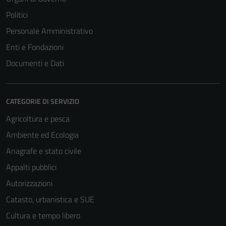
Politici
Personale Amministrativo
Enti e Fondazioni
Tecnici
Questi cookie
Documenti e Dati
sono necessari
per il
funzionamento
CATEGORIE DI SERVIZIO
del sito e non
Agricoltura e pesca
possono
essere
Ambiente ed Ecologia
disabilitati.
Anagrafe e stato civile
Questi cookie
Appalti pubblici
non raccolgono
informazioni
Autorizzazioni
personali.
Catasto, urbanistica e SUE
Cultura e tempo libero