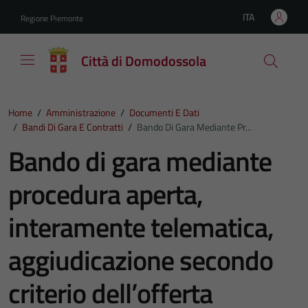
Vai ai contenuti
Vai al footer
ITA
Regione Piemonte
Lingua attiva:
Città di Domodossola
Home
/
Amministrazione
/
Documenti E Dati
/
Bandi Di Gara E Contratti
/
Bando Di Gara Mediante Pr...
Bando di gara mediante
procedura aperta,
interamente telematica,
aggiudicazione secondo
criterio dell’offerta