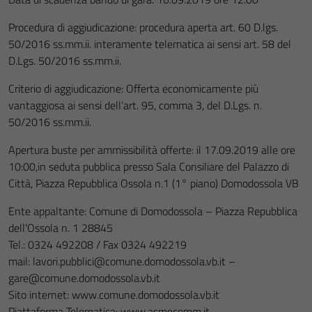
Procedura di aggiudicazione: procedura aperta art. 60 D.lgs.
50/2016 ss.mm.ii. interamente telematica ai sensi art. 58 del
D.Lgs. 50/2016 ss.mm.ii.
Criterio di aggiudicazione: Offerta economicamente più
vantaggiosa ai sensi dell’art. 95, comma 3, del D.Lgs. n.
50/2016 ss.mm.ii.
Apertura buste per ammissibilità offerte: il 17.09.2019 alle ore
10:00,in seduta pubblica presso Sala Consiliare del Palazzo di
Città, Piazza Repubblica Ossola n.1 (1° piano) Domodossola VB
Ente appaltante: Comune di Domodossola – Piazza Repubblica
dell’Ossola n. 1 28845
Tel.: 0324 492208 / Fax 0324 492219
mail: lavori.pubblici@comune.domodossola.vb.it –
gare@comune.domodossola.vb.it
Sito internet: www.comune.domodossola.vb.it
Piattaforma Telematica: www.asmecomm.it