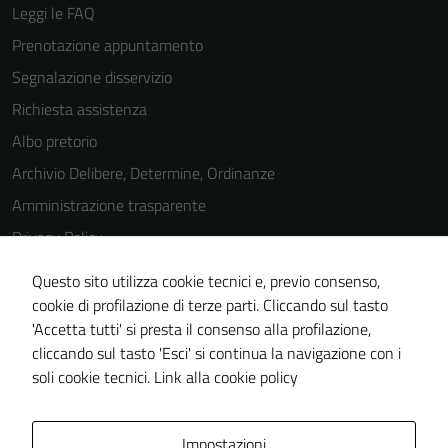
Leggi le FAQ
Prenotazione appuntamento
Segnalazione disservizio
Richiesta assistenza
Albo pretorio
Archivio Delibere, Determine, Ordinanze
Amministrazione trasparente
Privacy Policy
Cookie Policy
Questo sito utilizza cookie tecnici e, previo consenso,
Note legali
cookie di profilazione di terze parti. Cliccando sul tasto
'Accetta tutti' si presta il consenso alla profilazione,
Dichiarazione di accessibilità
cliccando sul tasto 'Esci' si continua la navigazione con i
Piano di miglioramento del sito
soli cookie tecnici.
Link alla cookie policy
Area Privata
Impostazioni