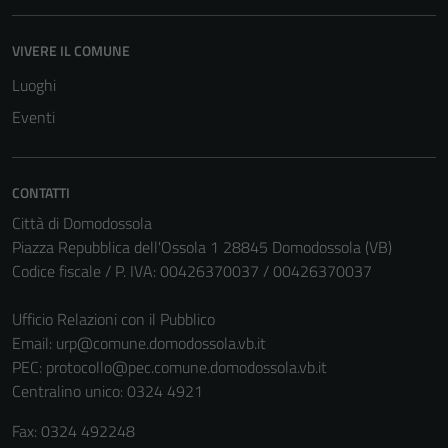
del sito e non
possono
essere
VIVERE IL COMUNE
disabilitati.
Luoghi
Questi cookie
Eventi
non raccolgono
informazioni
personali.
CONTATTI
Città di Domodossola
Piazza Repubblica dell'Ossola 1 28845 Domodossola (VB)
Codice fiscale / P. IVA: 00426370037 / 00426370037
Ufficio Relazioni con il Pubblico
Email:
urp@comune.domodossola.vb.it
PEC:
protocollo@pec.comune.domodossola.vb.it
Centralino unico: 0324 4921
Fax: 0324 492248