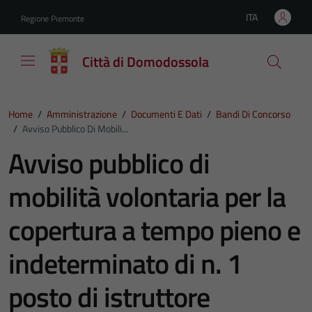
Vai ai contenuti
Vai al footer
ITA
Regione Piemonte
Lingua attiva:
Città di Domodossola
Home
/
Amministrazione
/
Documenti E Dati
/
Bandi Di Concorso
/
Avviso Pubblico Di Mobili...
Avviso pubblico di
mobilità volontaria per la
copertura a tempo pieno e
indeterminato di n. 1
posto di istruttore