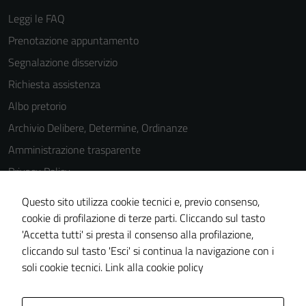
Leggi le FAQ
Prenotazione appuntamento
Segnalazione disservizio
Richiesta assistenza
Albo pretorio
Archivio Delibere, Determine, Ordinanze
Amministrazione trasparente
Privacy Policy
Cookie Policy
Questo sito utilizza cookie tecnici e, previo consenso,
Note legali
cookie di profilazione di terze parti. Cliccando sul tasto
'Accetta tutti' si presta il consenso alla profilazione,
Dichiarazione di accessibilità
cliccando sul tasto 'Esci' si continua la navigazione con i
Piano di miglioramento del sito
soli cookie tecnici.
Link alla cookie policy