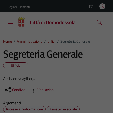
Vai ai contenuti
Vai al footer
ITA
Regione Piemonte
Lingua attiva:
Città di Domodossola
Home
/
Amministrazione
/
Uffici
/
Segreteria Generale
Segreteria Generale
Ufficio
Assistenza agli organi
Condividi
Vedi azioni
Argomenti
Accesso all'informazione
Assistenza sociale