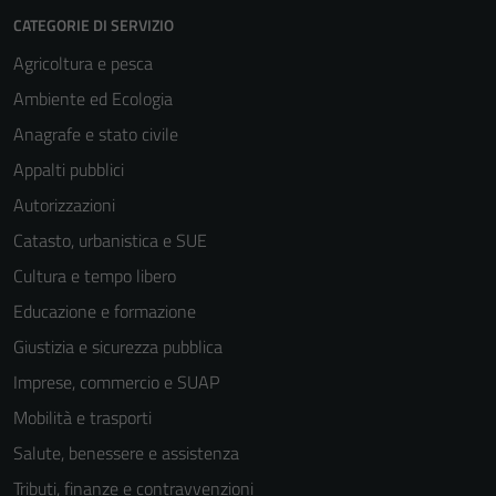
Tecnici
CATEGORIE DI SERVIZIO
Questi cookie
Agricoltura e pesca
sono necessari
per il
Ambiente ed Ecologia
funzionamento
Anagrafe e stato civile
del sito e non
Appalti pubblici
possono
essere
Autorizzazioni
disabilitati.
Catasto, urbanistica e SUE
Questi cookie
Cultura e tempo libero
non raccolgono
informazioni
Educazione e formazione
personali.
Giustizia e sicurezza pubblica
Imprese, commercio e SUAP
Mobilità e trasporti
Salute, benessere e assistenza
Tributi, finanze e contravvenzioni