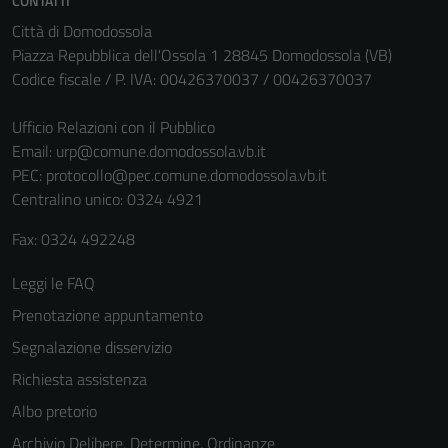
CONTATTI
Città di Domodossola
Piazza Repubblica dell'Ossola 1 28845 Domodossola (VB)
Codice fiscale / P. IVA: 00426370037 / 00426370037
Ufficio Relazioni con il Pubblico
Email:
urp@comune.domodossola.vb.it
PEC:
protocollo@pec.comune.domodossola.vb.it
Centralino unico: 0324 4921
Fax: 0324 492248
Leggi le FAQ
Prenotazione appuntamento
Segnalazione disservizio
Richiesta assistenza
Albo pretorio
Archivio Delibere, Determine, Ordinanze