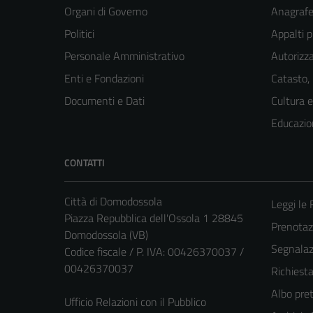
Organi di Governo
Anagrafe 
Politici
Appalti p
Personale Amministrativo
Autorizza
Enti e Fondazioni
Catasto,
Documenti e Dati
Cultura 
Educazio
CONTATTI
Città di Domodossola
Leggi le
Piazza Repubblica dell'Ossola 1 28845
Prenota
Domodossola (VB)
Segnalazi
Codice fiscale / P. IVA: 00426370037 /
00426370037
Richiest
Albo pret
Ufficio Relazioni con il Pubblico