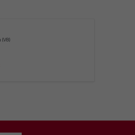
 (VB)
t