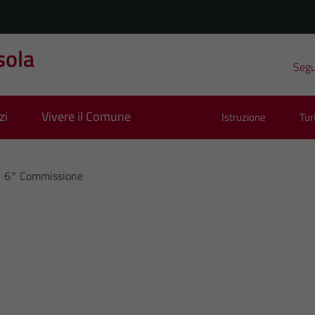
sola
Segui
zi
Vivere il Comune
Istruzione
Tu
6° Commissione