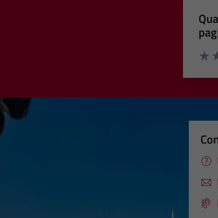
Qua
pag
Valut
Va
Con