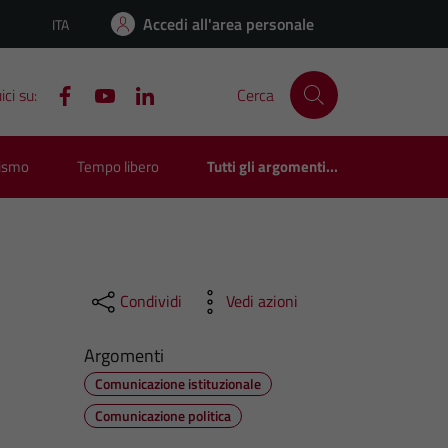
Accedi all'area personale
ITA
Lingua attiva:
ci su:
Cerca
rismo
Tempo libero
Tutti gli argomenti...
Condividi
Vedi azioni
Argomenti
Comunicazione istituzionale
Comunicazione politica