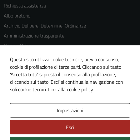
Richiesta assistenza
disabilitati.
Questi cookie
Albo pretorio
non raccolgono
Archivio Delibere, Determine, Ordinanze
informazioni
Amministrazione trasparente
personali.
Privacy Policy
Cookie Policy
Questo sito utilizza cookie tecnici e, previo consenso,
Note legali
cookie di profilazione di terze parti. Cliccando sul tasto
'Accetta tutti' si presta il consenso alla profilazione,
Dichiarazione di accessibilità
cliccando sul tasto 'Esci' si continua la navigazione con i
Piano di miglioramento del sito
soli cookie tecnici.
Link alla cookie policy
Area Privata
Impostazioni
Esci