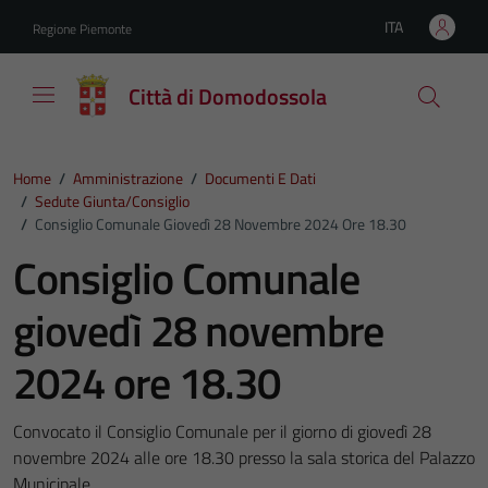
Vai ai contenuti
Vai al footer
ITA
Regione Piemonte
Lingua attiva:
Città di Domodossola
Home
/
Amministrazione
/
Documenti E Dati
/
Sedute Giunta/consiglio
/
Consiglio Comunale Giovedì 28 Novembre 2024 Ore 18.30
Consiglio Comunale
giovedì 28 novembre
2024 ore 18.30
Convocato il Consiglio Comunale per il giorno di giovedì 28
novembre 2024 alle ore 18.30 presso la sala storica del Palazzo
Municipale.