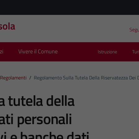
sola
Segui
zi
Vivere il Comune
Istruzione
Tu
Regolamenti
/
Regolamento Sulla Tutela Della Riservatezza Dei D
 tutela della
ati personali
vi e banche dati