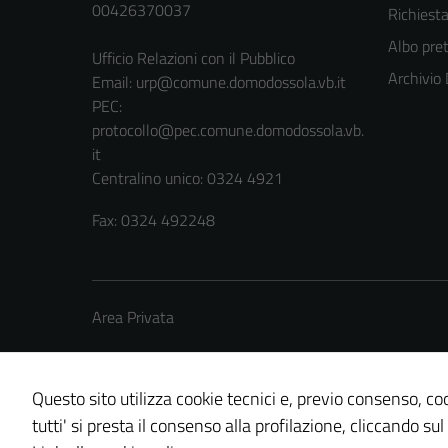
00426370037
Richiest
Albo pret
Ufficio Relazioni con il Pubblico
Archivio
Email:
urp@comune.domodossola.vb.it
PEC:
protocollo@pec.comune.domodossola.vb.
it
Centralino unico: 0324 4921
Fax: 0324 492248
Area Privata
Questo sito utilizza cookie tecnici e, previo consenso, coo
tutti' si presta il consenso alla profilazione, cliccando sul
Credits: ©
Technical Design s.r.l.