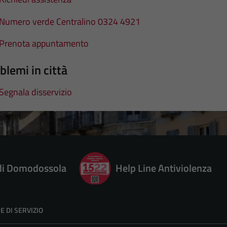
Numero verde Centralino 0324 4921
Prenota appuntamento
blemi in città
Segnala disservizio
 di Domodossola
Help Line Antiviolenza
E DI SERVIZIO