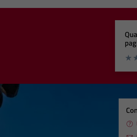
Qua
pag
Valut
Va
Con