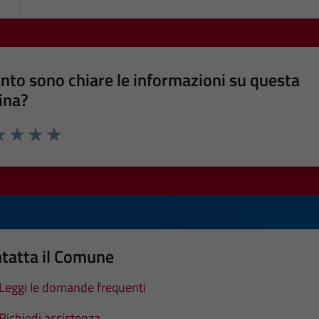
nto sono chiare le informazioni su questa
ina?
a 1 stelle su 5
luta 2 stelle su 5
Valuta 3 stelle su 5
Valuta 4 stelle su 5
Valuta 5 stelle su 5
tatta il Comune
Leggi le domande frequenti
Richiedi assistenza