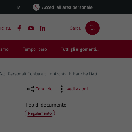
Accedi all'area personale
ITA
Lingua attiva:
ci su:
Cerca
rismo
Tempo libero
Tutti gli argomenti...
ati Personali Contenuti In Archivi E Banche Dati
Condividi
Vedi azioni
Tipo di documento
Regolamento