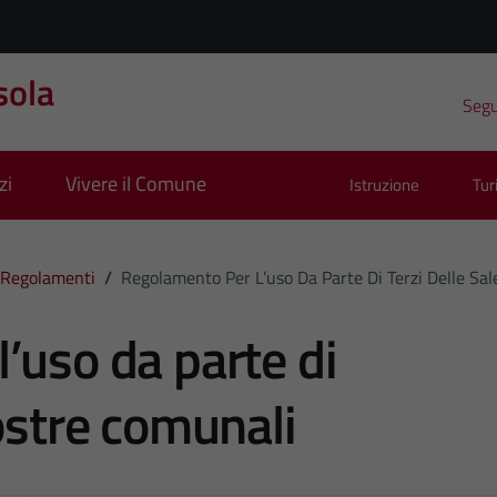
sola
Segui
zi
Vivere il Comune
Istruzione
Tu
Regolamenti
/
Regolamento Per L’uso Da Parte Di Terzi Delle Sa
’uso da parte di
ostre comunali