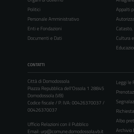
Politici
Appalti p
Personale Amministrativo
Autorizza
Enti e Fondazioni
Catasto,
Documenti e Dati
Cultura 
Educazio
CONTATTI
Città di Domodossola
Leggi le
Piazza Repubblica dell'Ossola 1 28845
Prenota
Domodossola (VB)
Segnalazi
Codice fiscale / P. IVA: 00426370037 /
00426370037
Richiest
Albo pret
Ufficio Relazioni con il Pubblico
Archivio
Email:
urp@comune.domodossola.vb.it