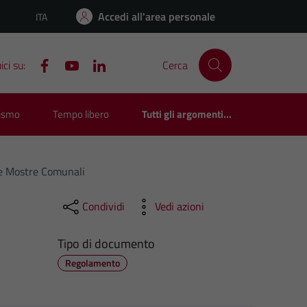
Accedi all'area personale
ITA
Lingua attiva:
ci su:
Cerca
rismo
Tempo libero
Tutti gli argomenti...
le Mostre Comunali
Condividi
Vedi azioni
Tipo di documento
Regolamento