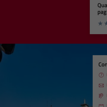
Qua
pag
Valut
Va
Con