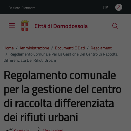
Vai ai contenuti
Vai al footer
ITA
Regione Piemonte
Lingua attiva:
Città di Domodossola
Home
/
Amministrazione
/
Documenti E Dati
/
Regolamenti
/
Regolamento Comunale Per La Gestione Del Centro Di Raccolta
Differenziata Dei Rifiuti Urbani
Regolamento comunale
per la gestione del centro
di raccolta differenziata
dei rifiuti urbani
Condividi
Vedi azioni