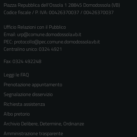
Piazza Repubblica dell'Ossola 1 28845 Domodossola (VB)
Codice fiscale / P. IVA: 00426370037 / 00426370037
Ufficio Relazioni con il Pubblico
Email:
urp@comune.domodossola.vb.it
PEC:
protocollo@pec.comune.domodossola.vb.it
Centralino unico: 0324 4921
Fax: 0324 492248
Tecnici
Questi cookie
Leggi le FAQ
sono necessari
Prenotazione appuntamento
per il
Segnalazione disservizio
funzionamento
del sito e non
Richiesta assistenza
possono
Albo pretorio
essere
Archivio Delibere, Determine, Ordinanze
disabilitati.
Questi cookie
Amministrazione trasparente