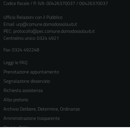
Codice fiscale / P. IVA: 00426370037 / 00426370037
Ufficio Relazioni con il Pubblico
Email:
urp@comune.domodossola.vb.it
PEC:
protocollo@pec.comune.domodossola.vb.it
Centralino unico: 0324 4921
Fax: 0324 492248
Tecnici
Leggi le FAQ
Questi cookie
Prenotazione appuntamento
sono necessari
per il
Segnalazione disservizio
funzionamento
Richiesta assistenza
del sito e non
Albo pretorio
possono
essere
Archivio Delibere, Determine, Ordinanze
disabilitati.
Amministrazione trasparente
Questi cookie
Privacy Policy
non raccolgono