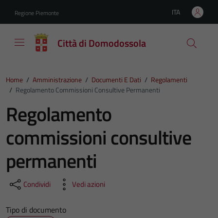
Vai ai contenuti
Vai al footer
ITA
Regione Piemonte
Lingua attiva:
Città di Domodossola
Home
/
Amministrazione
/
Documenti E Dati
/
Regolamenti
/
Regolamento Commissioni Consultive Permanenti
Regolamento
commissioni consultive
permanenti
Condividi
Vedi azioni
Tipo di documento