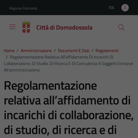
Vai ai contenuti
Vai al footer
ITA
Regione Piemonte
Lingua attiva:
Città di Domodossola
Home
/
Amministrazione
/
Documenti E Dati
/
Regolamenti
/
Regolamentazione Relativa All’affidamento Di Incarichi Di
Collaborazione, Di Studio, Di Ricerca E Di Consulenza A Soggetti Estranei
All’amministrazione
Regolamentazione
relativa all’affidamento di
incarichi di collaborazione,
di studio, di ricerca e di