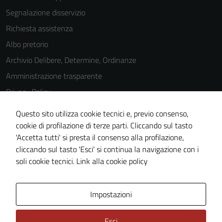
essere
Segnalazione disservizio
disabilitati.
Richiesta assistenza
Questi cookie
non raccolgono
Albo pretorio
informazioni
Archivio Delibere, Determine, Ordinanze
personali.
Amministrazione trasparente
Privacy Policy
Cookie Policy
Questo sito utilizza cookie tecnici e, previo consenso,
Note legali
cookie di profilazione di terze parti. Cliccando sul tasto
'Accetta tutti' si presta il consenso alla profilazione,
Dichiarazione di accessibilità
cliccando sul tasto 'Esci' si continua la navigazione con i
Piano di miglioramento del sito
soli cookie tecnici.
Link alla cookie policy
Area Privata
Impostazioni
Esci