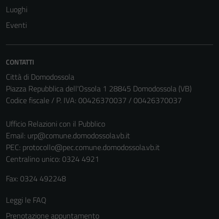
Luoghi
Eventi
CONTATTI
Città di Domodossola
Piazza Repubblica dell'Ossola 1 28845 Domodossola (VB)
Codice fiscale / P. IVA: 00426370037 / 00426370037
Ufficio Relazioni con il Pubblico
Email:
urp@comune.domodossola.vb.it
Tecnici
PEC:
protocollo@pec.comune.domodossola.vb.it
Questi cookie
Centralino unico: 0324 4921
sono necessari
Fax: 0324 492248
per il
funzionamento
Leggi le FAQ
del sito e non
possono
Prenotazione appuntamento